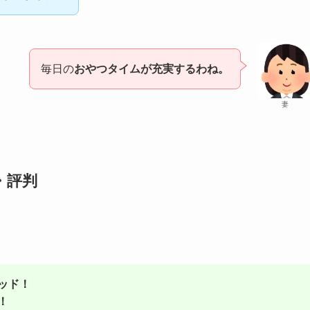
毎日の
おやつタイムが充実するわね。
妻
・評判
ッド！
！