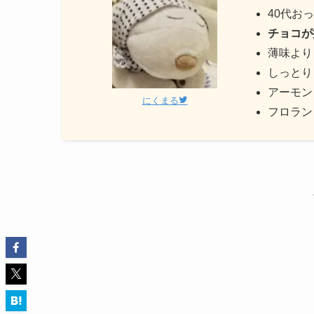
40代お
チョコが
薄味より
しっとり
アーモン
にくまる
フロラン